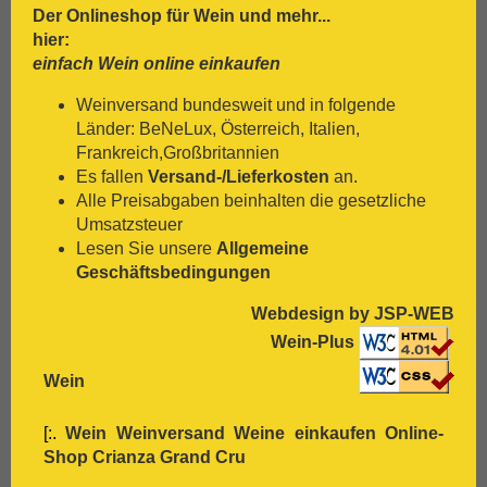
[:.
Traminer
Der Onlineshop für
Wein
und mehr...
[:.
Trebbiano
hier:
[:.
Trepat
einfach Wein online einkaufen
[:.
Trollinger
[:.
Verdejo
Weinversand bundesweit und in folgende
[:.
Verdicchio
Länder: BeNeLux, Österreich, Italien,
[:.
Vermentino
Frankreich,Großbritannien
[:.
Vernaccia
Es fallen
Versand-/Lieferkosten
an.
[:.
Vieux Carignan
Alle Preisabgaben beinhalten die gesetzliche
[:.
Viognier
Umsatzsteuer
[:.
Viura
Lesen Sie unsere
Allgemeine
[:.
Weißburgunder
Geschäftsbedingungen
[:.
weißer Burgunder
Webdesign by JSP-WEB
[:.
Xarelo
[:.
Zinfandel
Wein-Plus
[:.
Zweigelt
Wein
[:.
Wein Weinversand Weine einkaufen Online-
Shop
Crianza
Grand Cru