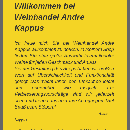
[:.
Chasselas
Willkommen bei
[:.
Chenin Blanc
[:.
Chiavennasca
Weinhandel Andre
[:.
Cinsault
Kappus
[:.
Cinsaut
[:.
Cortese
[:.
Dolcetto
Ich freue mich Sie bei Weinhandel Andre
[:.
Dornfelder
Kappus willkommen zu heißen. In meinem Shop
[:.
Gamay
finden Sie eine große Auswahl internationaler
[:.
Garganega
Weine für jeden Geschmack und Anlass.
[:.
Garnacha
Bei der Gestaltung des Shops haben wir großen
[:.
Gavi
Wert auf Übersichtlichkeit und Funktionalität
[:.
Gewürztraminer
gelegt. Das macht Ihnen den Einkauf so leicht
[:.
Graciano
und angenehm wie möglich. Für
[:.
grauer Burgunder
Verbesserungsvorschläge sind wir jederzeit
[:.
Grenache
offen und freuen uns über Ihre Anregungen. Viel
[:.
Grüner Veltliner
Spaß beim Stöbern!
[:.
Gutedel
Andre
[:.
Huxelrebe
Kappus
[:.
Lemberger
[:.
Macabeo