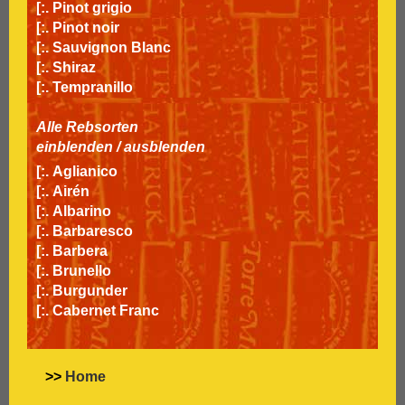
[:.
Pinot grigio
[:.
Pinot noir
[:.
Sauvignon Blanc
[:.
Shiraz
[:.
Tempranillo
Alle Rebsorten
einblenden
/
ausblenden
[:.
Aglianico
[:.
Airén
[:.
Albarino
[:.
Barbaresco
[:.
Barbera
[:.
Brunello
[:.
Burgunder
[:.
Cabernet Franc
[:.
Cabernet Sauvignon
[:.
Carignan
[:.
Carmenère
>>
Home
[:.
Chardonnay