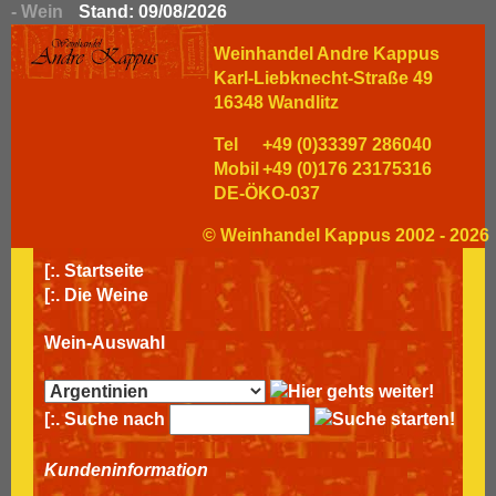
- Wein
Stand: 09/08/2026
Weinhandel Andre Kappus
Karl-Liebknecht-Straße 49
16348 Wandlitz
Tel
+49 (0)33397 286040
Mobil
+49 (0)176 23175316
DE-ÖKO-037
© Weinhandel Kappus 2002 - 2026
[:.
Startseite
[:.
Die Weine
Wein-Auswahl
[:. Suche nach
Kundeninformation