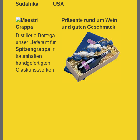
[:.
Pinot Gris
Südafrika
USA
[:.
Pinot Nera
[:.
Pinot Noir
Präsente rund um Wein
[:.
Pinotage
und guten Geschmack
[:.
Primitivo
Distilleria Bottega
[:.
Refosco
unser Lieferant für
[:.
Riesling
Spitzengrappa
in
[:.
Rivaner
traumhaften
[:.
Rote Malvasia
handgefertigten
[:.
Samtrot
Glaskunstwerken
[:.
Sancerre
[:.
Sangiovese
[:.
Sauvignon Blanc
[:.
Scheurebe
[:.
Sémillon
[:.
Shiraz
[:.
Silvaner
[:.
Spätburgunder
[:.
Syrah
[:.
Tempranillo