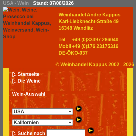
USA - Wein
Stand: 07/08/2026
Weinhandel Andre Kappus
Karl-Liebknecht-Straße 49
16348 Wandlitz
Tel
+49 (0)33397 286040
Mobil
+49 (0)176 23175316
DE-ÖKO-037
© Weinhandel Kappus 2002 - 2026
[:.
Startseite
[:.
Die Weine
Wein-Auswahl
[:. Suche nach