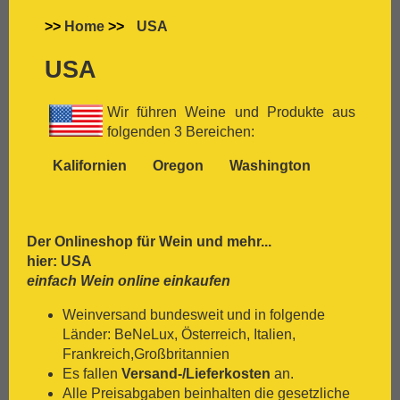
[:.
Carignan
[:.
Carmenère
>>
Home
>>
USA
[:.
Chardonnay
[:.
Chasselas
USA
[:.
Chenin Blanc
[:.
Chiavennasca
Wir führen Weine und Produkte aus
[:.
Cinsault
folgenden 3 Bereichen:
[:.
Cinsaut
[:.
Cortese
Kalifornien
Oregon
Washington
[:.
Dolcetto
[:.
Dornfelder
[:.
Gamay
[:.
Garganega
Der Onlineshop für
Wein
und mehr...
[:.
Garnacha
hier: USA
[:.
Gavi
einfach Wein online einkaufen
[:.
Gewürztraminer
Weinversand bundesweit und in folgende
[:.
Graciano
Länder: BeNeLux, Österreich, Italien,
[:.
grauer Burgunder
Frankreich,Großbritannien
[:.
Grenache
Es fallen
Versand-/Lieferkosten
an.
[:.
Grüner Veltliner
Alle Preisabgaben beinhalten die gesetzliche
[:.
Gutedel