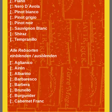
[:.
Fiano
[:.
Nero D`Avola
[:.
Pinot bianco
[:.
Pinot grigio
[:.
Pinot noir
[:.
Sauvignon Blanc
[:.
Shiraz
[:.
Tempranillo
Alle Rebsorten
einblenden
/
ausblenden
[:.
Aglianico
[:.
Airén
[:.
Albarino
[:.
Barbaresco
[:.
Barbera
[:.
Brunello
[:.
Burgunder
[:.
Cabernet Franc
[:.
Cabernet Sauvignon